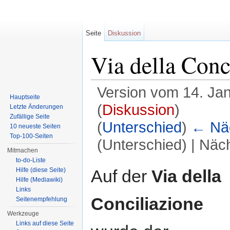
Seite
Diskussion
Via della Conc
Version vom 14. Ja
Hauptseite
(
Diskussion
)
Letzte Änderungen
Zufällige Seite
(
Unterschied
)
← Näc
10 neueste Seiten
Top-100-Seiten
(Unterschied) | Näc
Mitmachen
Wechseln zu:
Navigation
,
Suche
to-do-Liste
Auf der
Via della
Hilfe (diese Seite)
Hilfe (Mediawiki)
Links
Conciliazione
Seitenempfehlung
Werkzeuge
Links auf diese Seite