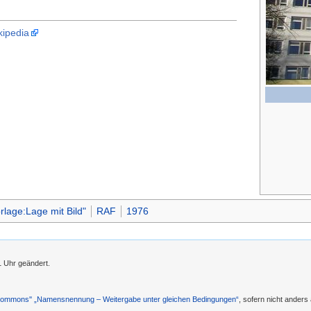
kipedia
lage:Lage mit Bild"
RAF
1976
1 Uhr geändert.
 Commons'' „Namensnennung – Weitergabe unter gleichen Bedingungen“
, sofern nicht ander