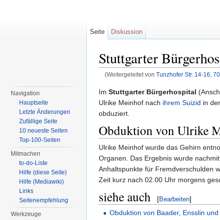
Seite
Diskussion
Stuttgarter Bürgerhos
(Weitergeleitet von
Tunzhofer Str. 14-16, 70
Wechseln zu:
Navigation
,
Suche
Im
Stuttgarter Bürgerhospital
(Anschr
Navigation
Ulrike Meinhof nach
ihrem Suizid
in de
Hauptseite
Letzte Änderungen
obduziert.
Zufällige Seite
Obduktion von Ulrike 
10 neueste Seiten
Top-100-Seiten
Ulrike Meinhof wurde das Gehirn en
Mitmachen
Organen. Das Ergebnis wurde nachmitt
to-do-Liste
Anhaltspunkte für Fremdverschulden w
Hilfe (diese Seite)
Zeit kurz nach 02.00 Uhr morgens gesc
Hilfe (Mediawiki)
Links
siehe auch
[
Bearbeiten
]
Seitenempfehlung
Obduktion von Baader, Ensslin un
Werkzeuge