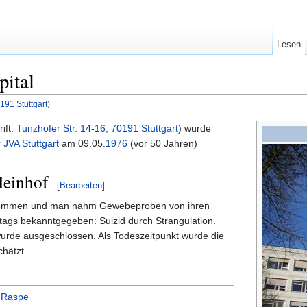
Lesen
pital
191 Stuttgart
)
ift:
Tunzhofer Str. 14-16, 70191 Stuttgart
) wurde
r
JVA Stuttgart
am 09.05.
1976
(vor 50 Jahren)
Meinhof
[
Bearbeiten
]
tnommen und man nahm Gewebeproben von ihren
ags bekanntgegeben: Suizid durch Strangulation.
urde ausgeschlossen. Als Todeszeitpunkt wurde die
hätzt.
d Raspe