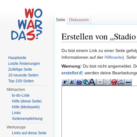
Seite
Diskussion
Erstellen von „Stadi
Wechseln zu:
Navigation
,
Suche
Du bist einem Link zu einer Seite gefo
Informationen auf der
Hilfeseite
). Sofe
Hauptseite
Letzte Änderungen
Warnung:
Du bist nicht angemeldet. De
Zufällige Seite
erstellst
, werden deine Bearbeitun
10 neueste Seiten
Top-100-Seiten
Mitmachen
to-do-Liste
Hilfe (diese Seite)
Hilfe (Mediawiki)
Links
Seitenempfehlung
Werkzeuge
Links auf diese Seite