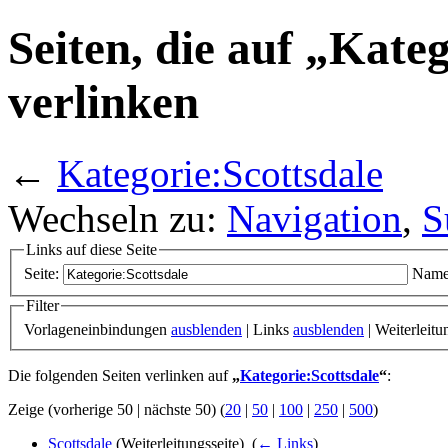
Seiten, die auf „Kate
verlinken
←
Kategorie:Scottsdale
Wechseln zu:
Navigation
,
S
Links auf diese Seite
Seite:
Name
Filter
Vorlageneinbindungen
ausblenden
| Links
ausblenden
| Weiterleit
Die folgenden Seiten verlinken auf
„
Kategorie:Scottsdale
“
:
Zeige (vorherige 50 | nächste 50) (
20
|
50
|
100
|
250
|
500
)
Scottsdale
(Weiterleitungsseite) ‎
(
← Links
)