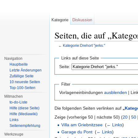
Kategorie
Diskussion
Seiten, die auf „Katego
←
Kategorie:Drehort "jerks."
Wechseln zu:
Navigation
,
Suche
Links auf diese Seite
Navigation
Hauptseite
Seite:
Letzte Änderungen
Zufällige Seite
10 neueste Seiten
Filter
Top-100-Seiten
Vorlageneinbindungen
ausblenden
| Lin
Mitmachen
to-do-Liste
Die folgenden Seiten verlinken auf
„
Katego
Hilfe (diese Seite)
Hilfe (Mediawiki)
Zeige (vorherige 50 | nächste 50) (
20
|
50
Links
Villa am Griebnitzsee
‎
(
← Links
)
Seitenempfehlung
Garage du Pont
‎
(
← Links
)
Werkzeuge