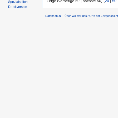
Zeige (vorherige 50 | nächste 50) (
20
|
50
Spezialseiten
Druckversion
Datenschutz
Über Wo war das? Orte der Zeitgeschich