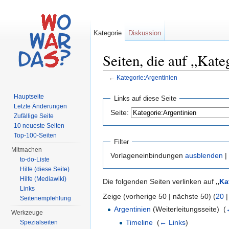
Kategorie
Diskussion
Seiten, die auf „Kate
←
Kategorie:Argentinien
Wechseln zu:
Navigation
,
Suche
Hauptseite
Links auf diese Seite
Letzte Änderungen
Seite:
Zufällige Seite
10 neueste Seiten
Top-100-Seiten
Filter
Mitmachen
Vorlageneinbindungen
ausblenden
|
to-do-Liste
Hilfe (diese Seite)
Hilfe (Mediawiki)
Die folgenden Seiten verlinken auf
„
Ka
Links
Zeige (vorherige 50 | nächste 50) (
20
Seitenempfehlung
Argentinien
(Weiterleitungsseite) ‎
(
Werkzeuge
Timeline
‎
(
← Links
)
Spezialseiten