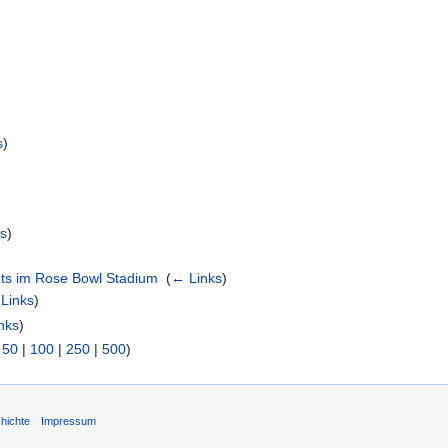
s
)
s
)
nts im Rose Bowl Stadium
‎
(
← Links
)
Links
)
nks
)
|
50
|
100
|
250
|
500
)
hichte
Impressum