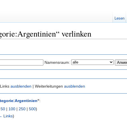
Lesen
gorie:Argentinien“ verlinken
Namensraum:
 Links
ausblenden
| Weiterleitungen
ausblenden
tegorie:Argentinien
“
:
|
50
|
100
|
250
|
500
)
← Links
)