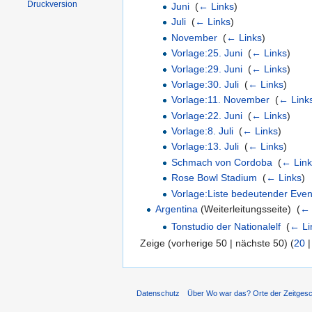
Druckversion
Juni
‎
(
← Links
)
Juli
‎
(
← Links
)
November
‎
(
← Links
)
Vorlage:25. Juni
‎
(
← Links
)
Vorlage:29. Juni
‎
(
← Links
)
Vorlage:30. Juli
‎
(
← Links
)
Vorlage:11. November
‎
(
← Link
Vorlage:22. Juni
‎
(
← Links
)
Vorlage:8. Juli
‎
(
← Links
)
Vorlage:13. Juli
‎
(
← Links
)
Schmach von Cordoba
‎
(
← Link
Rose Bowl Stadium
‎
(
← Links
)
Vorlage:Liste bedeutender Eve
Argentina
(Weiterleitungsseite) ‎
(
← 
Tonstudio der Nationalelf
‎
(
← Li
Zeige (vorherige 50 | nächste 50) (
20
Datenschutz
Über Wo war das? Orte der Zeitgesc