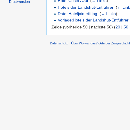
Hotel Costa Azul
‎
(
← Links
)
Druckversion
Hotels der Landshut-Entführer
‎
(
← Lin
Datei:Hoteljaimeiii.jpg
‎
(
← Links
)
Vorlage:Hotels der Landshut-Entführer
Zeige (vorherige 50 | nächste 50) (
20
|
50
Datenschutz
Über Wo war das? Orte der Zeitgeschich