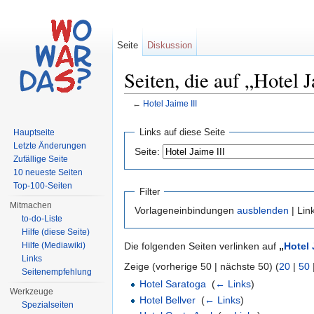
Seite
Diskussion
Seiten, die auf „Hotel J
←
Hotel Jaime III
Wechseln zu:
Navigation
,
Suche
Links auf diese Seite
Hauptseite
Letzte Änderungen
Seite:
Zufällige Seite
10 neueste Seiten
Top-100-Seiten
Filter
Mitmachen
Vorlageneinbindungen
ausblenden
| Lin
to-do-Liste
Hilfe (diese Seite)
Hilfe (Mediawiki)
Die folgenden Seiten verlinken auf
„
Hotel 
Links
Zeige (vorherige 50 | nächste 50) (
20
|
50
Seitenempfehlung
Hotel Saratoga
‎
(
← Links
)
Werkzeuge
Hotel Bellver
‎
(
← Links
)
Spezialseiten