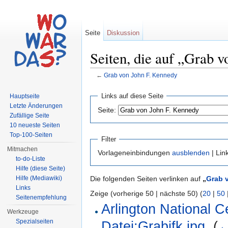
Seite
Diskussion
Seiten, die auf „Grab 
←
Grab von John F. Kennedy
Wechseln zu:
Navigation
,
Suche
Links auf diese Seite
Hauptseite
Letzte Änderungen
Seite:
Zufällige Seite
10 neueste Seiten
Top-100-Seiten
Filter
Mitmachen
Vorlageneinbindungen
ausblenden
| Lin
to-do-Liste
Hilfe (diese Seite)
Hilfe (Mediawiki)
Die folgenden Seiten verlinken auf
„
Grab 
Links
Zeige (vorherige 50 | nächste 50) (
20
|
50
Seitenempfehlung
Arlington National 
Werkzeuge
Spezialseiten
Datei:Grabjfk.jpg
‎
(
←