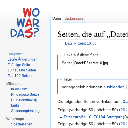
Datei
Diskussion
Seiten, die auf „Datei
←
Datei:Pfizerstr10.jpg
Wechseln zu:
Navigation
,
Suche
Hauptseite
Links auf diese Seite
Letzte Änderungen
Seite:
Zufällige Seite
10 neueste Seiten
Top-100-Seiten
Filter
Mitmachen
Vorlageneinbindungen
ausblenden
|
to-do-Liste
Hilfe (diese Seite)
Hilfe (Mediawiki)
Die folgenden Seiten verlinken auf
„
Da
Links
Zeige (vorherige 50 | nächste 50) (
20
Seitenempfehlung
Pfizerstraße 10, 70184 Stuttgart
(Da
Werkzeuge
Zeige (vorherige 50 | nächste 50) (
20
Spezialseiten