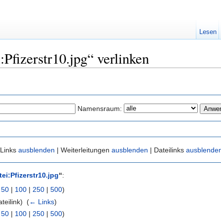
Lesen
:Pfizerstr10.jpg“ verlinken
Namensraum:
 Links
ausblenden
| Weiterleitungen
ausblenden
| Dateilinks
ausblende
tei:Pfizerstr10.jpg
“
:
|
50
|
100
|
250
|
500
)
teilink) ‎
(
← Links
)
|
50
|
100
|
250
|
500
)