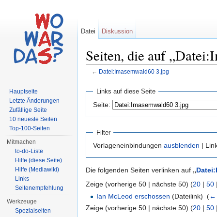
Datei
Diskussion
Seiten, die auf „Datei
←
Datei:Imasemwald60 3.jpg
Wechseln zu:
Navigation
,
Suche
Links auf diese Seite
Hauptseite
Letzte Änderungen
Seite:
Zufällige Seite
10 neueste Seiten
Top-100-Seiten
Filter
Mitmachen
Vorlageneinbindungen
ausblenden
| Lin
to-do-Liste
Hilfe (diese Seite)
Hilfe (Mediawiki)
Die folgenden Seiten verlinken auf
„
Datei
Links
Zeige (vorherige 50 | nächste 50) (
20
|
50
Seitenempfehlung
Ian McLeod erschossen
(Dateilink) ‎
(
← 
Werkzeuge
Zeige (vorherige 50 | nächste 50) (
20
|
50
Spezialseiten