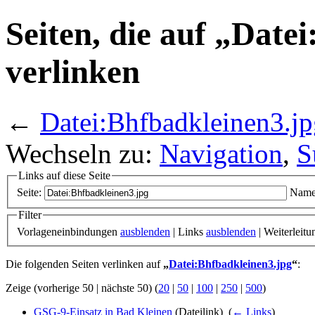
Seiten, die auf „Date
verlinken
←
Datei:Bhfbadkleinen3.jp
Wechseln zu:
Navigation
,
S
Links auf diese Seite
Seite:
Name
Filter
Vorlageneinbindungen
ausblenden
| Links
ausblenden
| Weiterleit
Die folgenden Seiten verlinken auf
„
Datei:Bhfbadkleinen3.jpg
“
:
Zeige (vorherige 50 | nächste 50) (
20
|
50
|
100
|
250
|
500
)
GSG-9-Einsatz in Bad Kleinen
(Dateilink) ‎
(
← Links
)