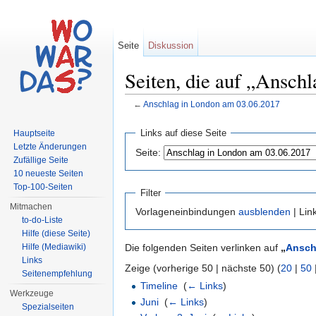
Seite
Diskussion
Seiten, die auf „Ansch
←
Anschlag in London am 03.06.2017
Wechseln zu:
Navigation
,
Suche
Links auf diese Seite
Hauptseite
Letzte Änderungen
Seite:
Zufällige Seite
10 neueste Seiten
Top-100-Seiten
Filter
Mitmachen
Vorlageneinbindungen
ausblenden
| Lin
to-do-Liste
Hilfe (diese Seite)
Hilfe (Mediawiki)
Die folgenden Seiten verlinken auf
„
Ansch
Links
Zeige (vorherige 50 | nächste 50) (
20
|
50
Seitenempfehlung
Timeline
‎
(
← Links
)
Werkzeuge
Juni
‎
(
← Links
)
Spezialseiten