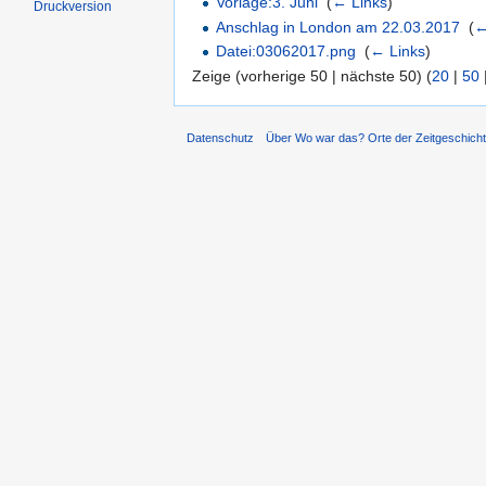
Vorlage:3. Juni
‎
(
← Links
)
Druckversion
Anschlag in London am 22.03.2017
‎
(
←
Datei:03062017.png
‎
(
← Links
)
Zeige (vorherige 50 | nächste 50) (
20
|
50
Datenschutz
Über Wo war das? Orte der Zeitgeschich