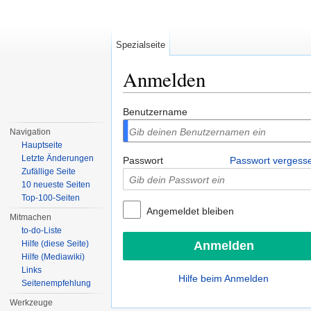
Spezialseite
Anmelden
Wechseln zu:
Navigation
,
Suche
Benutzername
Navigation
Hauptseite
Letzte Änderungen
Passwort
Passwort vergess
Zufällige Seite
10 neueste Seiten
Top-100-Seiten
Angemeldet bleiben
Mitmachen
to-do-Liste
Hilfe (diese Seite)
Hilfe (Mediawiki)
Links
Hilfe beim Anmelden
Seitenempfehlung
Werkzeuge