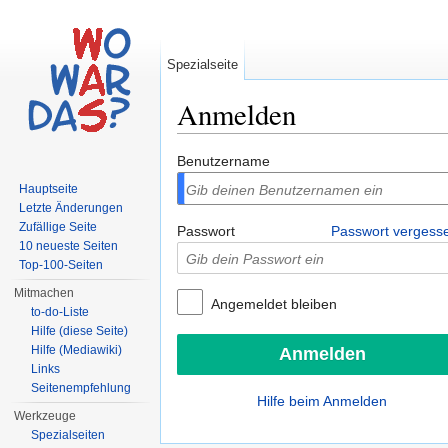
Spezialseite
Anmelden
Wechseln zu:
Navigation
,
Suche
Benutzername
Hauptseite
Letzte Änderungen
Zufällige Seite
Passwort
Passwort vergess
10 neueste Seiten
Top-100-Seiten
Mitmachen
Angemeldet bleiben
to-do-Liste
Hilfe (diese Seite)
Hilfe (Mediawiki)
Links
Seitenempfehlung
Hilfe beim Anmelden
Werkzeuge
Spezialseiten