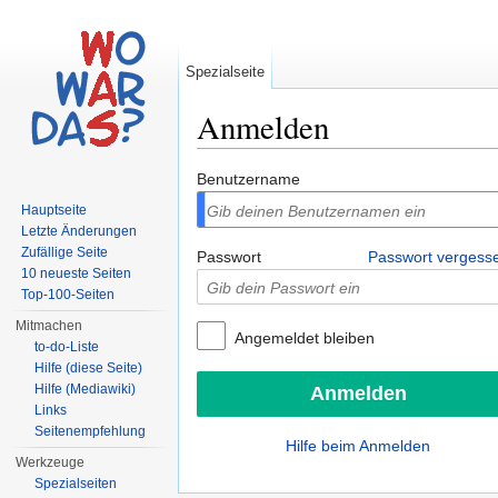
Spezialseite
Anmelden
Wechseln zu:
Navigation
,
Suche
Benutzername
Hauptseite
Letzte Änderungen
Zufällige Seite
Passwort
Passwort vergess
10 neueste Seiten
Top-100-Seiten
Mitmachen
Angemeldet bleiben
to-do-Liste
Hilfe (diese Seite)
Hilfe (Mediawiki)
Links
Seitenempfehlung
Hilfe beim Anmelden
Werkzeuge
Spezialseiten