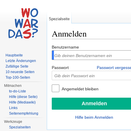
Spezialseite
Anmelden
Wechseln zu:
Navigation
,
Suche
Benutzername
Hauptseite
Letzte Änderungen
Zufällige Seite
Passwort
Passwort vergess
10 neueste Seiten
Top-100-Seiten
Mitmachen
Angemeldet bleiben
to-do-Liste
Hilfe (diese Seite)
Hilfe (Mediawiki)
Links
Seitenempfehlung
Hilfe beim Anmelden
Werkzeuge
Spezialseiten