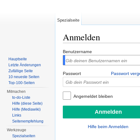
Spezialseite
Anmelden
Wechseln zu:
Navigation
,
Suche
Benutzername
Hauptseite
Letzte Änderungen
Zufällige Seite
Passwort
Passwort ver
10 neueste Seiten
Top-100-Seiten
Mitmachen
Angemeldet bleiben
to-do-Liste
Hilfe (diese Seite)
Hilfe (Mediawiki)
Links
Seitenempfehlung
Hilfe beim Anmelden
Werkzeuge
Spezialseiten