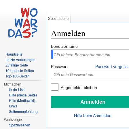
Spezialseite
Anmelden
Wechseln zu:
Navigation
,
Suche
Benutzername
Hauptseite
Letzte Änderungen
Zufällige Seite
Passwort
Passwort vergess
10 neueste Seiten
Top-100-Seiten
Mitmachen
Angemeldet bleiben
to-do-Liste
Hilfe (diese Seite)
Hilfe (Mediawiki)
Links
Seitenempfehlung
Hilfe beim Anmelden
Werkzeuge
Spezialseiten