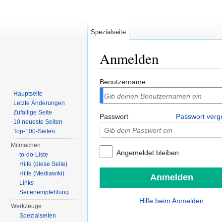
Spezialseite
Anmelden
Wechseln zu:
Navigation
,
Suche
Benutzername
Hauptseite
Letzte Änderungen
Zufällige Seite
Passwort
Passwort ver
10 neueste Seiten
Top-100-Seiten
Mitmachen
Angemeldet bleiben
to-do-Liste
Hilfe (diese Seite)
Hilfe (Mediawiki)
Links
Seitenempfehlung
Hilfe beim Anmelden
Werkzeuge
Spezialseiten