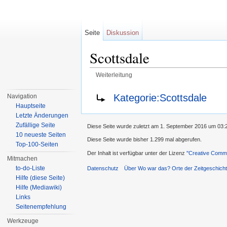
Seite
Diskussion
Scottsdale
Weiterleitung
Wechseln zu:
Navigation
,
Suche
Weiterleitung nach:
Kategorie:Scottsdale
Navigation
Hauptseite
Letzte Änderungen
Zufällige Seite
Diese Seite wurde zuletzt am 1. September 2016 um 03:
10 neueste Seiten
Diese Seite wurde bisher 1.299 mal abgerufen.
Top-100-Seiten
Der Inhalt ist verfügbar unter der Lizenz
''Creative Comm
Mitmachen
to-do-Liste
Datenschutz
Über Wo war das? Orte der Zeitgeschich
Hilfe (diese Seite)
Hilfe (Mediawiki)
Links
Seitenempfehlung
Werkzeuge