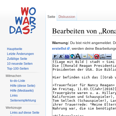
Seite
Diskussion
Bearbeiten von „Rona
Wechseln zu:
Navigation
,
Suche
Warnung:
Du bist nicht angemeldet. De
erstellst
, werden deine Bearbeitun
Hauptseite
Letzte Änderungen
Zufällige Seite
10 neueste Seiten
Top-100-Seiten
Mitmachen
to-do-Liste
Hilfe (diese Seite)
Hilfe (Mediawiki)
Links
Seitenempfehlung
Werkzeuge
Links auf diese Seite