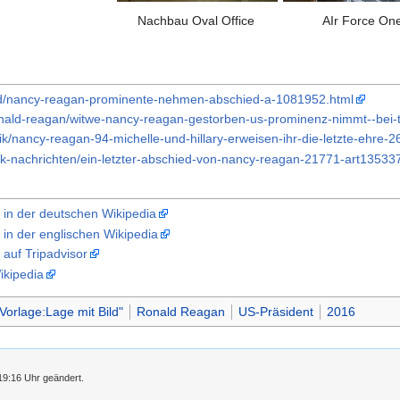
Nachbau Oval Office
AIr Force On
land/nancy-reagan-prominente-nehmen-abschied-a-1081952.html
/ronald-reagan/witwe-nancy-reagan-gestorben-us-prominenz-nimmt--bei-
ik/nancy-reagan-94-michelle-und-hillary-erweisen-ihr-die-letzte-ehre-
itik-nachrichten/ein-letzter-abschied-von-nancy-reagan-21771-art13533
 in der deutschen Wikipedia
 in der englischen Wikipedia
 auf Tripadvisor
ikipedia
Vorlage:Lage mit Bild"
Ronald Reagan
US-Präsident
2016
19:16 Uhr geändert.