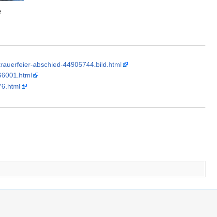
e
trauerfeier-abschied-44905744.bild.html
266001.html
76.html