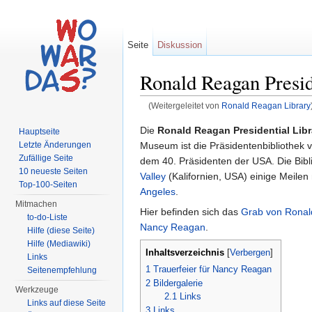
Seite
Diskussion
Ronald Reagan Presid
(Weitergeleitet von
Ronald Reagan Library
Wechseln zu:
Navigation
,
Suche
Die
Ronald Reagan Presidential Libr
Hauptseite
Museum ist die Präsidentenbibliothek
Letzte Änderungen
Zufällige Seite
dem 40. Präsidenten der USA. Die Bibli
10 neueste Seiten
Valley
(Kalifornien, USA) einige Meilen
Top-100-Seiten
Angeles
.
Mitmachen
Hier befinden sich das
Grab von Rona
to-do-Liste
Nancy Reagan
.
Hilfe (diese Seite)
Hilfe (Mediawiki)
Inhaltsverzeichnis
[
Verbergen
]
Links
1
Trauerfeier für Nancy Reagan
Seitenempfehlung
2
Bildergalerie
Werkzeuge
2.1
Links
Links auf diese Seite
3
Links