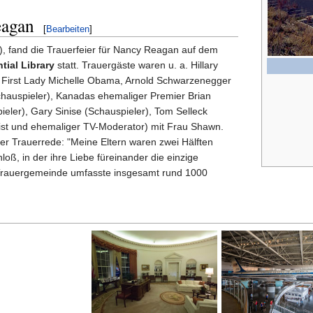
eagan
[
Bearbeiten
]
), fand die Trauerfeier für Nancy Reagan auf dem
ial Library
statt. Trauergäste waren u. a. Hillary
, First Lady Michelle Obama, Arnold Schwarzenegger
chauspieler), Kanadas ehemaliger Premier Brian
ieler), Gary Sinise (Schauspieler), Tom Selleck
list und ehemaliger TV-Moderator) mit Frau Shawn.
rer Trauerrede: "Meine Eltern waren zwei Hälften
oß, in der ihre Liebe füreinander die einzige
e Trauergemeinde umfasste insgesamt rund 1000