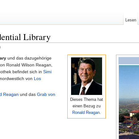
Lesen
ential Library
)
ary
und das dazugehörige
 von Ronald Wilson Reagan,
othek befindet sich in
Simi
 nordwestlich von
Los
ld Reagan
und das
Grab von
Dieses Thema hat
einen Bezug zu
Ronald Reagan
.