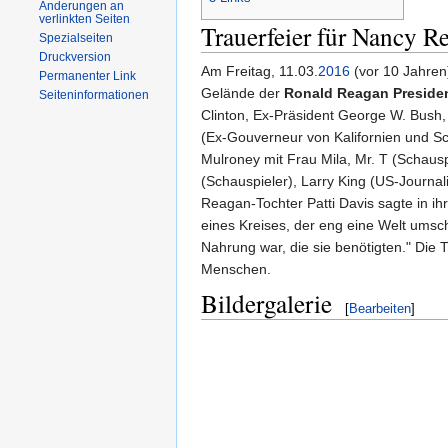
Änderungen an
verlinkten Seiten
Trauerfeier für Nancy R
Spezialseiten
Druckversion
Am Freitag, 11.03.
2016
(vor 10 Jahren
Permanenter Link
Gelände der
Ronald Reagan President
Seiteninformationen
Clinton, Ex-Präsident George W. Bush
(Ex-Gouverneur von Kalifornien und S
Mulroney mit Frau Mila, Mr. T (Schausp
(Schauspieler), Larry King (US-Journa
Reagan-Tochter Patti Davis sagte in ih
eines Kreises, der eng eine Welt umschl
Nahrung war, die sie benötigten." Di
Menschen.
Bildergalerie
[
Bearbeiten
]