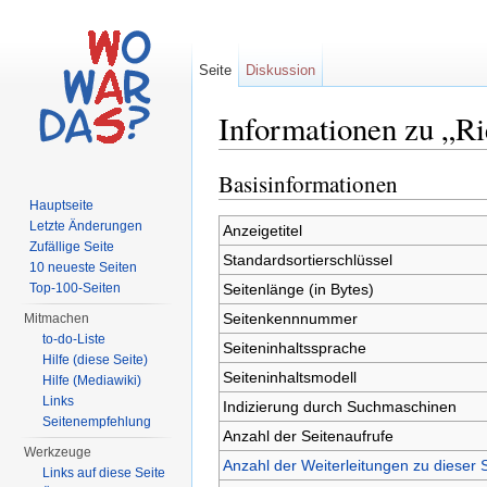
Seite
Diskussion
Informationen zu „Ri
Wechseln zu:
Navigation
,
Suche
Basisinformationen
Hauptseite
Letzte Änderungen
Anzeigetitel
Zufällige Seite
Standardsortierschlüssel
10 neueste Seiten
Seitenlänge (in Bytes)
Top-100-Seiten
Seitenkennnummer
Mitmachen
to-do-Liste
Seiteninhaltssprache
Hilfe (diese Seite)
Seiteninhaltsmodell
Hilfe (Mediawiki)
Links
Indizierung durch Suchmaschinen
Seitenempfehlung
Anzahl der Seitenaufrufe
Werkzeuge
Anzahl der Weiterleitungen zu dieser 
Links auf diese Seite