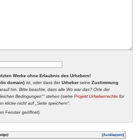
hützten Werke ohne Erlaubnis des Urhebers!
lic domain)
ist, oder dass der
Urheber
seine
Zustimmung
arauf hin.
Bitte beachte, dass alle Wo war das? Orte der
eichen Bedingungen““ stehen (siehe
Projekt:Urheberrechte
für
n klicke nicht auf „Seite speichern“.
en Fenster geöffnet)
olge)
[
Ausklappen
]