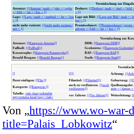
Vereinfachung zur Einga
Attentat:
{{Attentat | stadt = | jahr = | opfer
Drehort:
{{Drehort | stadt = | titel = | bild =
= | bild = | lat = | lon = }}
= }}
Lage:
{{Lage | stadt = | stadtteil = | lat = | lon
Lage mit Bild:
{{Lage mit Bild | stadt = | bi
= }}
lon = }}
nicht mehr existent:
{{nicht mehr existent |
Promiwohnort:
{{Promiwohnort | promi = 
seit = }}
adresse = | bild = | lat = | lon = }}
Vereinfachung zur Kat
Attentat:
[[Kategorie:Attentat]]
DDR:
[[Kategorie:DDR]]
Fußball:
{{Fußball}}
Grabstätte:
[[Kategorie:Grabstätte
Katastrophe:
[[Kategorie:Katastrophe]]
RAF:
[[Kategorie:RAF]]
Ronald Reagan:
{{Ronald Reagan}}
Stadt:
[[Kategorie:Stadt]]
Vereinfach
[]
[[]]
Achtung:
{{Ach
Datei einfügen:
[[File:]]
Filmtitel:
{{Filmtitel|}}
Geburtstag:
{{G
noch zu verifizieren:
{{noch
Quellenangabe:
Kategorie:
[[Kategorie:]]
verifizieren}}
seite = | datum =
Tabelle:
<tab class=wikitable
vor Jahren:
{{Vor Jahren|}}
Weiterleitung:
#
sep=comma head=top></tab>
Von „
https://www.wo-war-d
title=Palais_Lobkowitz
“