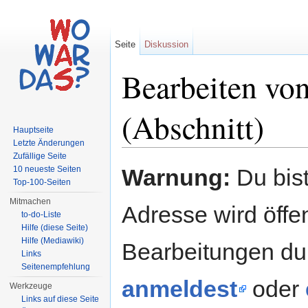
Seite
Diskussion
Bearbeiten vo
(Abschnitt)
Hauptseite
Letzte Änderungen
Wechseln zu:
Navigation
,
Suche
Zufällige Seite
10 neueste Seiten
Warnung:
Du bist
Top-100-Seiten
Mitmachen
Adresse wird öffent
to-do-Liste
Hilfe (diese Seite)
Hilfe (Mediawiki)
Bearbeitungen du
Links
Seitenempfehlung
anmeldest
oder
Werkzeuge
Links auf diese Seite