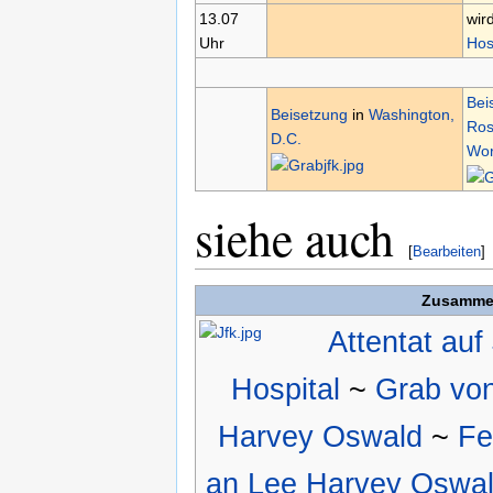
13.07
wir
Uhr
Hos
Bei
Beisetzung
in
Washington,
Ros
D.C.
Wor
siehe auch
[
Bearbeiten
]
Zusamme
Attentat au
Hospital
~
Grab vo
Harvey Oswald
~
Fe
an Lee Harvey Oswa