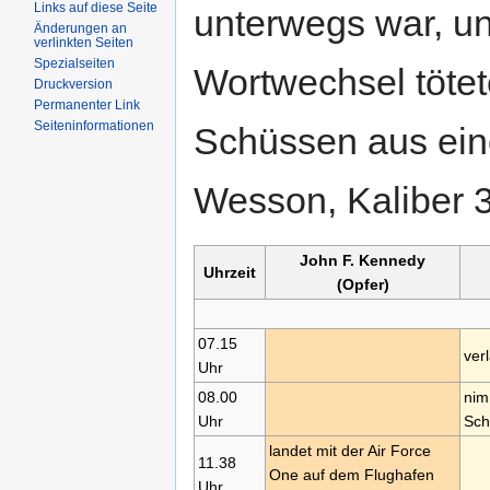
Links auf diese Seite
unterwegs war, un
Änderungen an
verlinkten Seiten
Spezialseiten
Wortwechsel tötet
Druckversion
Permanenter Link
Seiteninformationen
Schüssen aus ein
Wesson, Kaliber 3
John F. Kennedy
Uhrzeit
(Opfer)
07.15
ver
Uhr
08.00
nim
Uhr
Sch
landet mit der Air Force
11.38
One auf dem Flughafen
Uhr