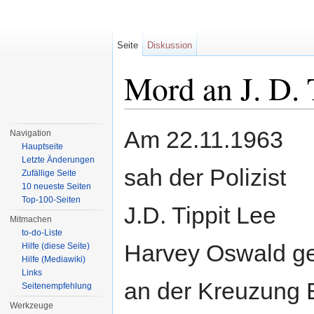
Seite
Diskussion
Mord an J. D. 
Wechseln zu:
Navigation
,
Suche
Am 22.11.1963
Navigation
Hauptseite
Letzte Änderungen
sah der Polizist
Zufällige Seite
10 neueste Seiten
Top-100-Seiten
J.D. Tippit Lee
Mitmachen
to-do-Liste
Harvey Oswald ge
Hilfe (diese Seite)
Hilfe (Mediawiki)
Links
an der Kreuzung E
Seitenempfehlung
Werkzeuge