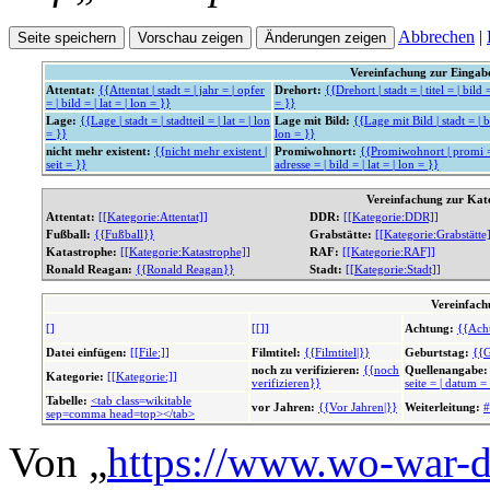
Abbrechen
|
Vereinfachung zur Einga
Attentat:
{{Attentat | stadt = | jahr = | opfer
Drehort:
{{Drehort | stadt = | titel = | bild =
= | bild = | lat = | lon = }}
= }}
Lage:
{{Lage | stadt = | stadtteil = | lat = | lon
Lage mit Bild:
{{Lage mit Bild | stadt = | bi
= }}
lon = }}
nicht mehr existent:
{{nicht mehr existent |
Promiwohnort:
{{Promiwohnort | promi = 
seit = }}
adresse = | bild = | lat = | lon = }}
Vereinfachung zur Kat
Attentat:
[[Kategorie:Attentat]]
DDR:
[[Kategorie:DDR]]
Fußball:
{{Fußball}}
Grabstätte:
[[Kategorie:Grabstätte
Katastrophe:
[[Kategorie:Katastrophe]]
RAF:
[[Kategorie:RAF]]
Ronald Reagan:
{{Ronald Reagan}}
Stadt:
[[Kategorie:Stadt]]
Vereinfach
[]
[[]]
Achtung:
{{Ach
Datei einfügen:
[[File:]]
Filmtitel:
{{Filmtitel|}}
Geburtstag:
{{G
noch zu verifizieren:
{{noch
Quellenangabe:
Kategorie:
[[Kategorie:]]
verifizieren}}
seite = | datum =
Tabelle:
<tab class=wikitable
vor Jahren:
{{Vor Jahren|}}
Weiterleitung:
#
sep=comma head=top></tab>
Von „
https://www.wo-war-d