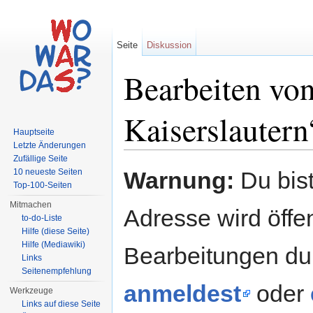
Seite
Diskussion
Bearbeiten von
Kaiserslautern
Hauptseite
Letzte Änderungen
Wechseln zu:
Navigation
,
Suche
Zufällige Seite
10 neueste Seiten
Warnung:
Du bist
Top-100-Seiten
Mitmachen
Adresse wird öffent
to-do-Liste
Hilfe (diese Seite)
Hilfe (Mediawiki)
Bearbeitungen du
Links
Seitenempfehlung
anmeldest
oder
Werkzeuge
Links auf diese Seite