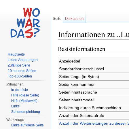
Seite
Diskussion
Informationen zu „Lu
Wechseln zu:
Navigation
,
Suche
Basisinformationen
Hauptseite
Letzte Änderungen
Anzeigetitel
Zufällige Seite
Standardsortierschlüssel
10 neueste Seiten
Seitenlänge (in Bytes)
Top-100-Seiten
Seitenkennnummer
Mitmachen
to-do-Liste
Seiteninhaltssprache
Hilfe (diese Seite)
Seiteninhaltsmodell
Hilfe (Mediawiki)
Links
Indizierung durch Suchmaschinen
Seitenempfehlung
Anzahl der Seitenaufrufe
Werkzeuge
Anzahl der Weiterleitungen zu dieser 
Links auf diese Seite