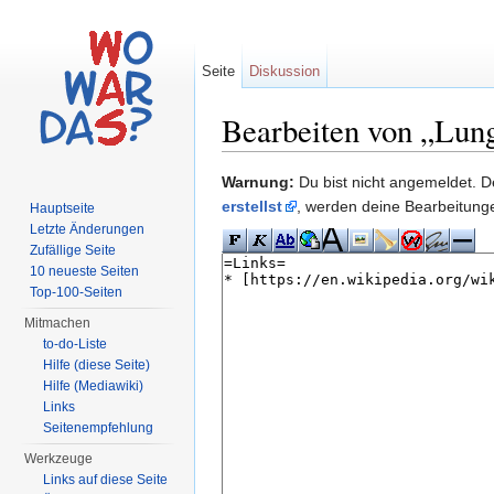
Seite
Diskussion
Bearbeiten von „Lung
Wechseln zu:
Navigation
,
Suche
Warnung:
Du bist nicht angemeldet. De
erstellst
, werden deine Bearbeitun
Hauptseite
Letzte Änderungen
Zufällige Seite
10 neueste Seiten
Top-100-Seiten
Mitmachen
to-do-Liste
Hilfe (diese Seite)
Hilfe (Mediawiki)
Links
Seitenempfehlung
Werkzeuge
Links auf diese Seite