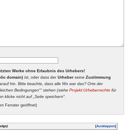
hützten Werke ohne Erlaubnis des Urhebers!
lic domain)
ist, oder dass der
Urheber
seine
Zustimmung
arauf hin.
Bitte beachte, dass alle Wo war das? Orte der
eichen Bedingungen““ stehen (siehe
Projekt:Urheberrechte
für
n klicke nicht auf „Seite speichern“.
en Fenster geöffnet)
olge)
[
Ausklappen
]