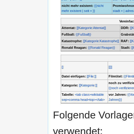
nicht mehr existent:
{{nicht
Promiwohnor
mehr existent | seit = }}
stadt = | adresse
Vereinfa
Attentat:
[[Kategorie:Attentat]]
DDR:
[[
Fußball:
{{Fußball}}
Grabstät
Katastrophe:
[[Kategorie:Katastrophe]]
RAF:
[[
Ronald Reagan:
{{Ronald Reagan}}
Stadt:
[[
[]
[[]]
Datei einfügen:
[[File:]]
Filmtitel:
{{Filmti
noch zu verifizi
Kategorie:
[[Kategorie:]]
{{noch verifiziere
Tabelle:
<tab class=wikitable
vor Jahren:
{{Vo
sep=comma head=top></tab>
Jahren|}}
Folgende Vorlagen
verwendet: