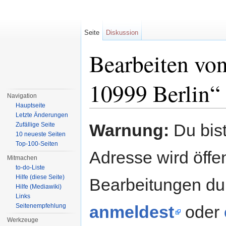
Seite
Diskussion
Bearbeiten vo
10999 Berlin“
Navigation
Hauptseite
Wechseln zu:
Navigation
,
Suche
Letzte Änderungen
Warnung:
Du bist
Zufällige Seite
10 neueste Seiten
Top-100-Seiten
Adresse wird öffent
Mitmachen
to-do-Liste
Hilfe (diese Seite)
Bearbeitungen du
Hilfe (Mediawiki)
Links
Seitenempfehlung
anmeldest
oder
Werkzeuge