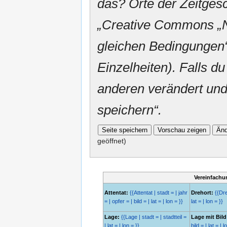
das? Orte der Zeitgesc
„
Creative Commons
„
gleichen Bedingungen“
Einzelheiten). Falls du
anderen verändert und v
speichern“.
geöffnet)
Vereinfachu
Attentat:
{{Attentat | stadt = | jahr
Drehort:
{{Dreh
= | opfer = | bild = | lat = | lon = }}
lat = | lon = }}
Lage:
{{Lage | stadt = | stadtteil =
Lage mit Bild
| lat = | lon = }}
bild = | lat = | l