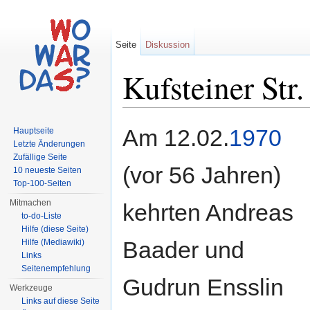
Seite
Diskussion
Kufsteiner Str
Wechseln zu:
Navigation
,
Suche
Am 12.02.
1970
Hauptseite
Letzte Änderungen
Zufällige Seite
(vor 56 Jahren)
10 neueste Seiten
Top-100-Seiten
Mitmachen
kehrten Andreas
to-do-Liste
Hilfe (diese Seite)
Baader und
Hilfe (Mediawiki)
Links
Seitenempfehlung
Gudrun Ensslin
Werkzeuge
Links auf diese Seite