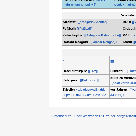
mehr existent | seit = }}
stadt = | adresse
Vereinfa
Attentat:
[[Kategorie:Attentat]]
DDR:
[[
Fußball:
{{Fußball}}
Grabstät
Katastrophe:
[[Kategorie:Katastrophe]]
RAF:
[[
Ronald Reagan:
{{Ronald Reagan}}
Stadt:
[[
[]
[[]]
Datei einfügen:
[[File:]]
Filmtitel:
{{Filmti
noch zu verifizi
Kategorie:
[[Kategorie:]]
{{noch verifiziere
Tabelle:
<tab class=wikitable
vor Jahren:
{{Vo
sep=comma head=top></tab>
Jahren|}}
Datenschutz
Über Wo war das? Orte der Zeitgeschich