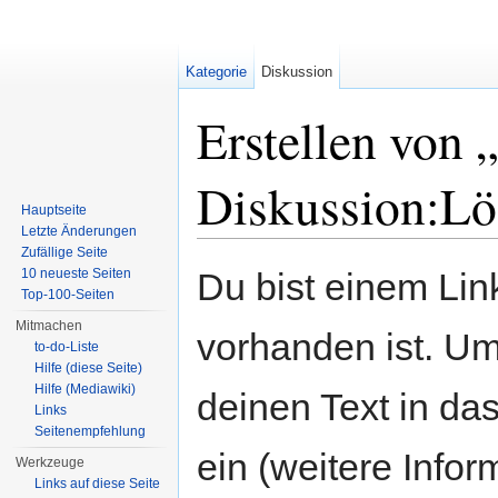
Kategorie
Diskussion
Erstellen von 
Diskussion:Lö
Hauptseite
Letzte Änderungen
Wechseln zu:
Navigation
,
Suche
Zufällige Seite
10 neueste Seiten
Du bist einem Link
Top-100-Seiten
Mitmachen
vorhanden ist. Um
to-do-Liste
Hilfe (diese Seite)
Hilfe (Mediawiki)
deinen Text in da
Links
Seitenempfehlung
ein (weitere Info
Werkzeuge
Links auf diese Seite