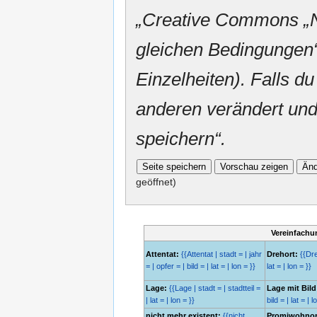
„
Creative Commons
„
gleichen Bedingungen“
Einzelheiten). Falls du
anderen verändert und v
speichern“.
geöffnet)
Vereinfachu
Attentat:
{{Attentat | stadt = | jahr
Drehort:
{{Dreh
= | opfer = | bild = | lat = | lon = }}
lat = | lon = }}
Lage:
{{Lage | stadt = | stadtteil =
Lage mit Bild
| lat = | lon = }}
bild = | lat = | l
nicht mehr existent:
{{nicht
Promiwohnor