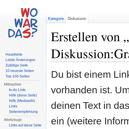
Kategorie
Diskussion
Erstellen von 
Diskussion:Gr
Hauptseite
Letzte Änderungen
Wechseln zu:
Navigation
,
Suche
Zufällige Seite
10 neueste Seiten
Du bist einem Link
Top-100-Seiten
Mitmachen
vorhanden ist. Um
to-do-Liste
Hilfe (diese Seite)
Hilfe (Mediawiki)
deinen Text in da
Links
Seitenempfehlung
ein (weitere Info
Werkzeuge
Links auf diese Seite