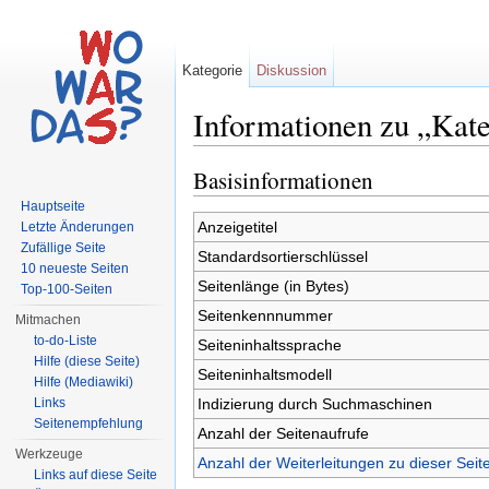
Kategorie
Diskussion
Informationen zu „Kat
Wechseln zu:
Navigation
,
Suche
Basisinformationen
Hauptseite
Anzeigetitel
Letzte Änderungen
Zufällige Seite
Standardsortierschlüssel
10 neueste Seiten
Seitenlänge (in Bytes)
Top-100-Seiten
Seitenkennnummer
Mitmachen
to-do-Liste
Seiteninhaltssprache
Hilfe (diese Seite)
Seiteninhaltsmodell
Hilfe (Mediawiki)
Indizierung durch Suchmaschinen
Links
Seitenempfehlung
Anzahl der Seitenaufrufe
Werkzeuge
Anzahl der Weiterleitungen zu dieser Seit
Links auf diese Seite