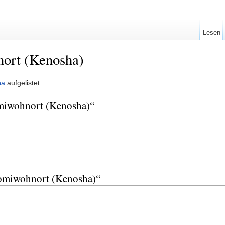
Lesen
ort (Kenosha)
ha
aufgelistet.
omiwohnort (Kenosha)“
romiwohnort (Kenosha)“
: