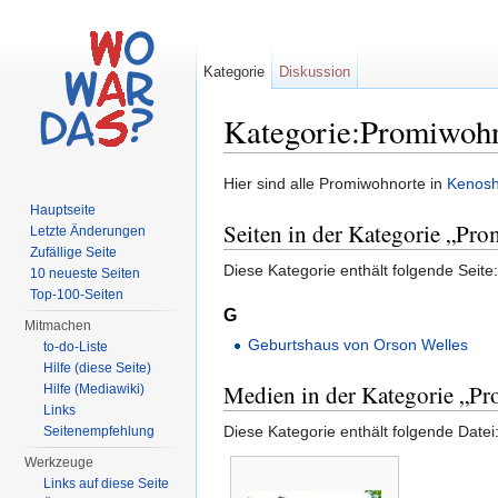
Kategorie
Diskussion
Kategorie:Promiwohn
Wechseln zu:
Navigation
,
Suche
Hier sind alle Promiwohnorte in
Kenos
Hauptseite
Seiten in der Kategorie „Pr
Letzte Änderungen
Zufällige Seite
Diese Kategorie enthält folgende Seite:
10 neueste Seiten
Top-100-Seiten
G
Mitmachen
Geburtshaus von Orson Welles
to-do-Liste
Hilfe (diese Seite)
Medien in der Kategorie „P
Hilfe (Mediawiki)
Links
Diese Kategorie enthält folgende Datei
Seitenempfehlung
Werkzeuge
Links auf diese Seite