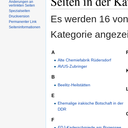
Seiten in der Ka
Änderungen an
verlinkten Seiten
Spezialseiten
Es werden 16 von 
Druckversion
Permanenter Link
Seiteninformationen
Kategorie angezei
A
Alte Chemiefabrik Rüdersdorf
AVUS-Zubringer
B
Beelitz-Heilstätten
E
Ehemalige irakische Botschaft in der
DDR
F
FDJ-Kaderschmiede am Bogensee