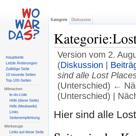
Kategorie
Diskussion
Kategorie:Lost
Version vom 2. Aug
Hauptseite
(
Diskussion
|
Beiträ
Letzte Änderungen
Zufällige Seite
sind alle Lost Places
10 neueste Seiten
Top-100-Seiten
(Unterschied) ← Näc
Mitmachen
(Unterschied) | Näc
to-do-Liste
Hilfe (diese Seite)
Wechseln zu:
Navigation
,
Suche
Hilfe (Mediawiki)
Hier sind alle Los
Links
Seitenempfehlung
Werkzeuge
Links auf diese Seite