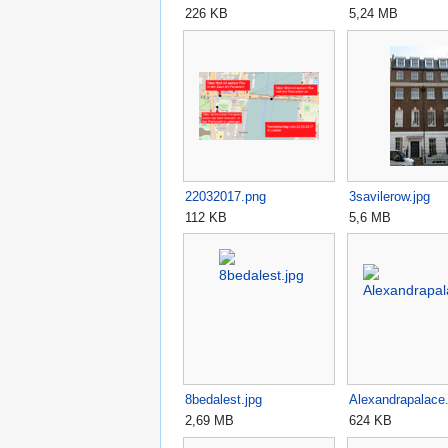
226 KB
5,24 MB
22032017.png
3savilerow.jpg
112 KB
5,6 MB
8bedalest.jpg
Alexandrapalace.
2,69 MB
624 KB