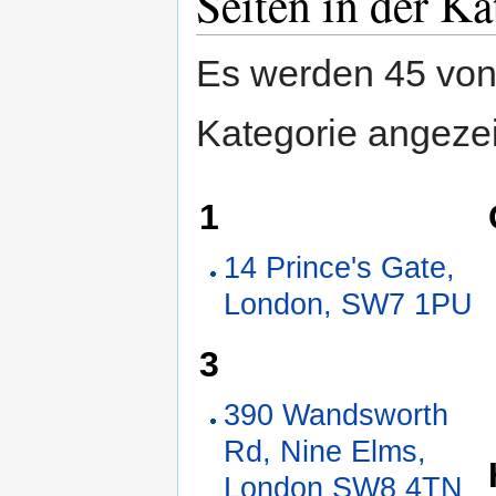
Seiten in der K
Es werden 45 von 
Kategorie angezei
1
14 Prince's Gate,
London, SW7 1PU
3
390 Wandsworth
Rd, Nine Elms,
London SW8 4TN