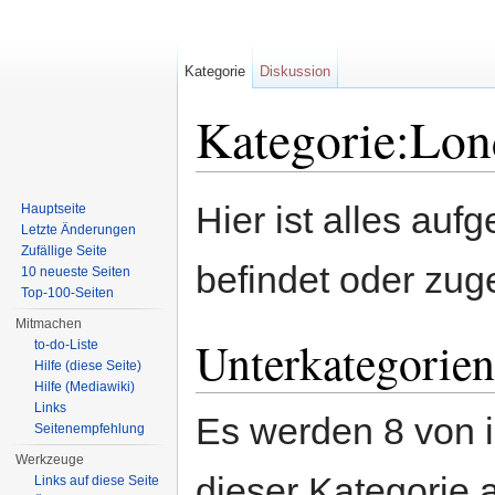
Kategorie
Diskussion
Kategorie:Lo
Wechseln zu:
Navigation
,
Suche
Hier ist alles aufg
Hauptseite
Letzte Änderungen
Zufällige Seite
befindet oder zug
10 neueste Seiten
Top-100-Seiten
Mitmachen
Unterkategorien
to-do-Liste
Hilfe (diese Seite)
Hilfe (Mediawiki)
Links
Es werden 8 von i
Seitenempfehlung
Werkzeuge
dieser Kategorie 
Links auf diese Seite