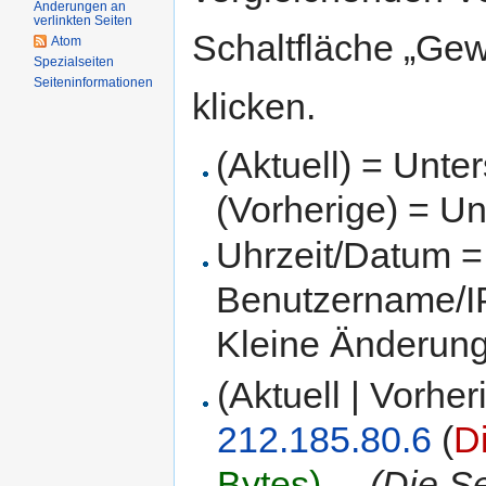
Änderungen an
verlinkten Seiten
Schaltfläche „Gew
Atom
Spezialseiten
Seiteninformationen
klicken.
(Aktuell) = Unte
(Vorherige) = Un
Uhrzeit/Datum = 
Benutzername/IP
Kleine Änderun
(Aktuell | Vorher
212.185.80.6
(
D
Bytes)
‎
. .
(Die S