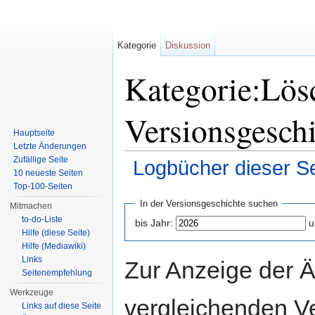
Kategorie
Diskussion
Kategorie:Lös
Versionsgesch
Hauptseite
Letzte Änderungen
Zufällige Seite
Logbücher dieser Se
10 neueste Seiten
Wechseln zu:
Navigation
,
Suche
Top-100-Seiten
In der Versionsgeschichte suchen
Mitmachen
to-do-Liste
bis Jahr:
u
Hilfe (diese Seite)
Hilfe (Mediawiki)
Links
Zur Anzeige der 
Seitenempfehlung
Werkzeuge
vergleichenden V
Links auf diese Seite