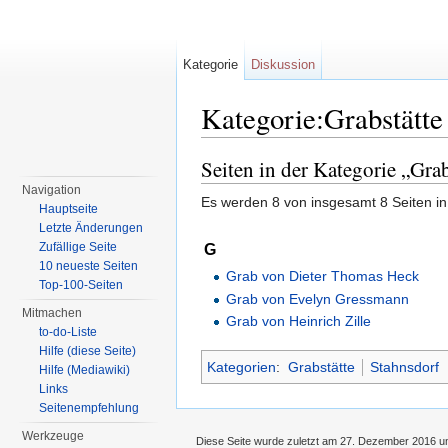
Kategorie
Diskussion
Kategorie:Grabstätte
Wechseln zu:
Navigation
,
Suche
Seiten in der Kategorie „Grab
Navigation
Es werden 8 von insgesamt 8 Seiten in
Hauptseite
Letzte Änderungen
G
Zufällige Seite
10 neueste Seiten
Grab von Dieter Thomas Heck
Top-100-Seiten
Grab von Evelyn Gressmann
Mitmachen
Grab von Heinrich Zille
to-do-Liste
Hilfe (diese Seite)
Kategorien
:
Grabstätte
Stahnsdorf
Hilfe (Mediawiki)
Links
Seitenempfehlung
Werkzeuge
Diese Seite wurde zuletzt am 27. Dezember 2016 u