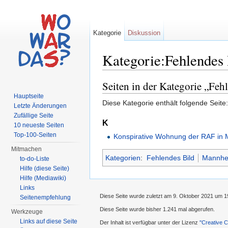
Kategorie
Diskussion
Kategorie:Fehlendes
Wechseln zu:
Navigation
,
Suche
Seiten in der Kategorie „Fe
Hauptseite
Diese Kategorie enthält folgende Seite:
Letzte Änderungen
Zufällige Seite
K
10 neueste Seiten
Top-100-Seiten
Konspirative Wohnung der RAF in
Mitmachen
Kategorien
:
Fehlendes Bild
Mannhe
to-do-Liste
Hilfe (diese Seite)
Hilfe (Mediawiki)
Links
Diese Seite wurde zuletzt am 9. Oktober 2021 um 1
Seitenempfehlung
Diese Seite wurde bisher 1.241 mal abgerufen.
Werkzeuge
Links auf diese Seite
Der Inhalt ist verfügbar unter der Lizenz
''Creative