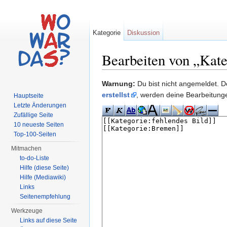
Kategorie
Diskussion
Bearbeiten von „Kat
Wechseln zu:
Navigation
,
Suche
Warnung:
Du bist nicht angemeldet. De
erstellst
, werden deine Bearbeitun
Hauptseite
Letzte Änderungen
Zufällige Seite
10 neueste Seiten
Top-100-Seiten
Mitmachen
to-do-Liste
Hilfe (diese Seite)
Hilfe (Mediawiki)
Links
Seitenempfehlung
Werkzeuge
Links auf diese Seite