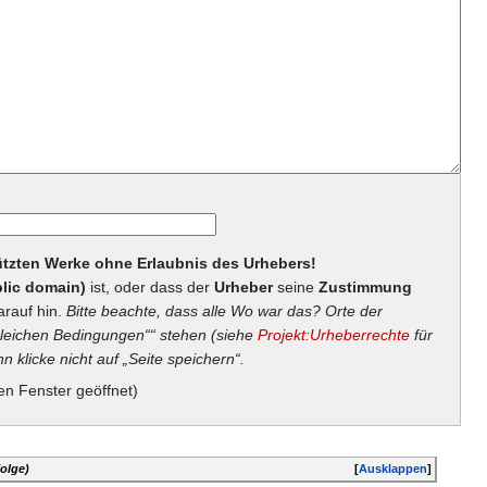
hützten Werke ohne Erlaubnis des Urhebers!
lic domain)
ist, oder dass der
Urheber
seine
Zustimmung
arauf hin.
Bitte beachte, dass alle Wo war das? Orte der
eichen Bedingungen““ stehen (siehe
Projekt:Urheberrechte
für
n klicke nicht auf „Seite speichern“.
en Fenster geöffnet)
olge)
[
Ausklappen
]