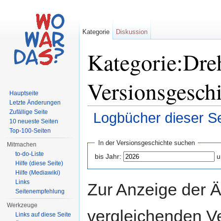
Kategorie
Diskussion
Kategorie:Dreh
Versionsgesch
Hauptseite
Letzte Änderungen
Zufällige Seite
Logbücher dieser Se
10 neueste Seiten
Wechseln zu:
Navigation
,
Suche
Top-100-Seiten
In der Versionsgeschichte suchen
Mitmachen
to-do-Liste
bis Jahr:
u
Hilfe (diese Seite)
Hilfe (Mediawiki)
Links
Zur Anzeige der 
Seitenempfehlung
Werkzeuge
vergleichenden V
Links auf diese Seite