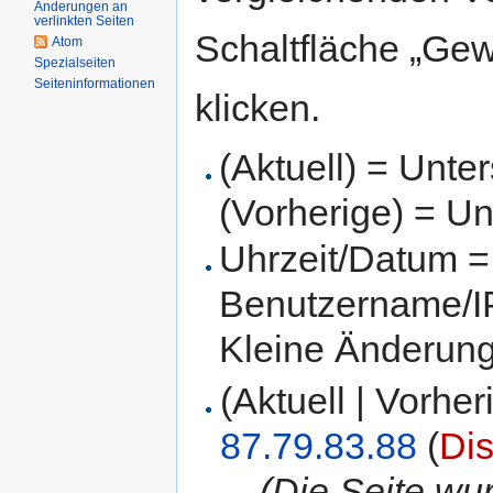
Änderungen an
verlinkten Seiten
Schaltfläche „Gew
Atom
Spezialseiten
Seiteninformationen
klicken.
(Aktuell) = Unte
(Vorherige) = Un
Uhrzeit/Datum = 
Benutzername/IP
Kleine Änderun
(Aktuell | Vorher
87.79.83.88
(
Di
. .
(Die Seite wu