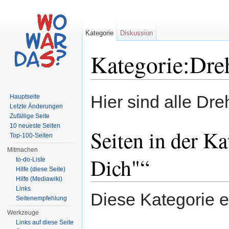
Kategorie
Diskussion
Kategorie:Dre
Wechseln zu:
Navigation
,
Suche
Hier sind alle Dreh
Hauptseite
Letzte Änderungen
Zufällige Seite
10 neueste Seiten
Seiten in der K
Top-100-Seiten
Mitmachen
Dich"“
to-do-Liste
Hilfe (diese Seite)
Hilfe (Mediawiki)
Links
Diese Kategorie e
Seitenempfehlung
Werkzeuge
Links auf diese Seite