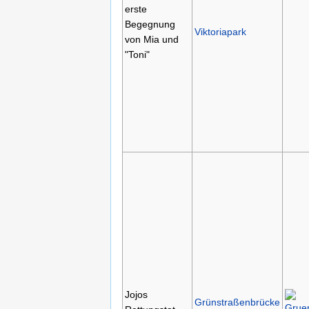
erste
Begegnung
Viktoriapark
von Mia und
"Toni"
Jojos
Grünstraßenbrücke