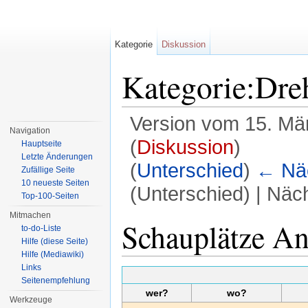
Kategorie
Diskussion
Kategorie:Dre
Version vom 15. Mä
Navigation
(
Diskussion
)
Hauptseite
Letzte Änderungen
(
Unterschied
)
← Näc
Zufällige Seite
10 neueste Seiten
(Unterschied) | Näc
Top-100-Seiten
Wechseln zu:
Navigation
,
Suche
Mitmachen
Schauplätze An
to-do-Liste
Hilfe (diese Seite)
Hilfe (Mediawiki)
Links
Seitenempfehlung
wer?
wo?
Werkzeuge