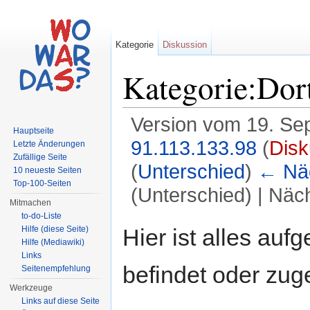
Kategorie
Diskussion
Kategorie:Do
Version vom 19. Se
Hauptseite
91.113.133.98
(
Disk
Letzte Änderungen
Zufällige Seite
(
Unterschied
)
← Näc
10 neueste Seiten
Top-100-Seiten
(Unterschied) | Näc
Mitmachen
Wechseln zu:
Navigation
,
Suche
to-do-Liste
Hier ist alles aufg
Hilfe (diese Seite)
Hilfe (Mediawiki)
Links
befindet oder zug
Seitenempfehlung
Werkzeuge
Links auf diese Seite