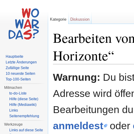
Kategorie
Diskussion
Bearbeiten vo
Horizonte“
Hauptseite
Letzte Änderungen
Wechseln zu:
Navigation
,
Suche
Zufällige Seite
10 neueste Seiten
Warnung:
Du bist
Top-100-Seiten
Mitmachen
Adresse wird öffent
to-do-Liste
Hilfe (diese Seite)
Hilfe (Mediawiki)
Bearbeitungen du
Links
Seitenempfehlung
anmeldest
oder
Werkzeuge
Links auf diese Seite