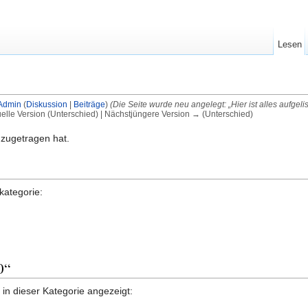
Lesen
Admin
(
Diskussion
|
Beiträge
)
(Die Seite wurde neu angelegt: „Hier ist alles aufgeli
uelle Version (Unterschied) | Nächstjüngere Version → (Unterschied)
0 zugetragen hat.
kategorie:
0“
in dieser Kategorie angezeigt: