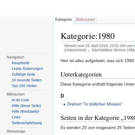
Kategorie
Diskussion
Kategorie:1980
Version vom 19. April 2016, 23:01 Uhr von
(Unterschied) ← Nächstältere Version | Akt
Wechseln zu:
Navigation
,
Suche
Navigation
Hier ist alles aufgelistet, was sich 198
Hauptseite
Letzte Änderungen
Unterkategorien
Zufällige Seite
10 neueste Seiten
Diese Kategorie enthält folgende Unter
Top-100-Seiten
Mitmachen
D
to-do-Liste
Drehort "In tödlicher Mission"
Hilfe (diese Seite)
Hilfe (Mediawiki)
Seiten in der Kategorie „198
Links
Seitenempfehlung
Es werden 25 von insgesamt 25 Seiten 
Werkzeuge