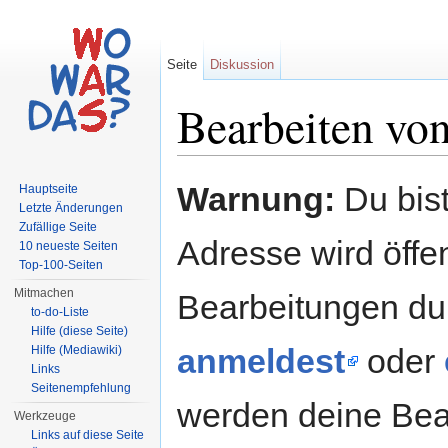
Seite
Diskussion
Bearbeiten von
Wechseln zu:
Navigation
,
Suche
Warnung:
Du bist
Hauptseite
Letzte Änderungen
Zufällige Seite
Adresse wird öffent
10 neueste Seiten
Top-100-Seiten
Mitmachen
Bearbeitungen du
to-do-Liste
Hilfe (diese Seite)
anmeldest
oder
Hilfe (Mediawiki)
Links
Seitenempfehlung
werden deine Be
Werkzeuge
Links auf diese Seite