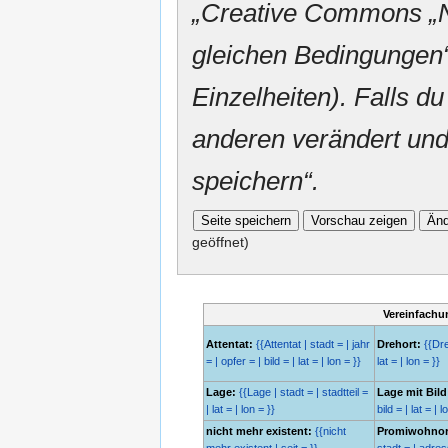
„
Creative Commons
„
gleichen Bedingungen“
Einzelheiten). Falls du
anderen verändert und v
speichern“.
geöffnet)
Vereinfachu
Attentat:
{{Attentat | stadt = | jahr
Drehort:
{{Dreh
= | opfer = | bild = | lat = | lon = }}
lat = | lon = }}
Lage:
{{Lage | stadt = | stadtteil =
Lage mit Bild
| lat = | lon = }}
bild = | lat = | l
nicht mehr existent:
{{nicht
Promiwohnor