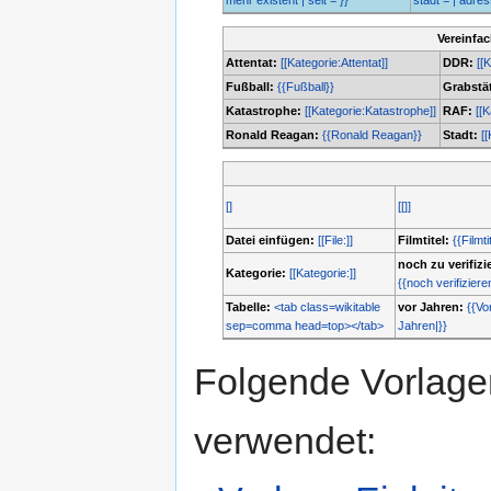
mehr existent | seit = }}
stadt = | adresse
Vereinfa
Attentat:
[[Kategorie:Attentat]]
DDR:
[[
Fußball:
{{Fußball}}
Grabstät
Katastrophe:
[[Kategorie:Katastrophe]]
RAF:
[[
Ronald Reagan:
{{Ronald Reagan}}
Stadt:
[[
[]
[[]]
Datei einfügen:
[[File:]]
Filmtitel:
{{Filmti
noch zu verifizi
Kategorie:
[[Kategorie:]]
{{noch verifiziere
Tabelle:
<tab class=wikitable
vor Jahren:
{{Vo
sep=comma head=top></tab>
Jahren|}}
Folgende Vorlagen
verwendet: